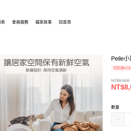
列表
會員服務
貓家故事
回首頁
Peil
宅配滿NT$
NT$8,500
NT$8,
數量