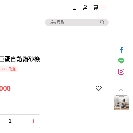
0
e小巨蛋自動貓砂機
2,888免運
000