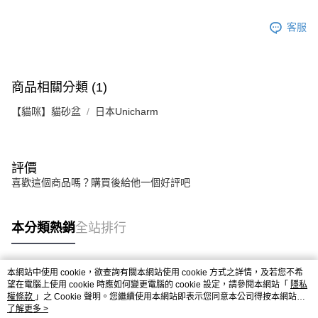
客服
商品相關分類 (1)
【貓咪】貓砂盆
日本Unicharm
評價
喜歡這個商品嗎？購買後給他一個好評吧
本分類熱銷
全站排行
本網站中使用 cookie，欲查詢有關本網站使用 cookie 方式之詳情，及若您不希
熱門標籤
望在電腦上使用 cookie 時應如何變更電腦的 cookie 設定，請參閱本網站「
隱私
權條款
」之 Cookie 聲明。您繼續使用本網站即表示您同意本公司得按本網站使
用條款之 Cookie 聲明使用 cookie。
了解更多 >