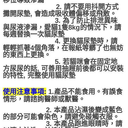
2. 請不要用抖開方式
攤開尿墊, 會造成吸收體偏移或飛散。
3. 為了防止排泄異味
與尿液滲漏，愛貓1隻8kg的情況下，請
每週替換一次貓尿墊
4. 更換貓尿墊時，請
輕輕抓著4個角落，在報紙等髒了也無妨
的東西上更換。
5. 若貓咪會在固定地
方尿尿的話, 可善用抽屜前後都可以安裝
的特性, 完整使用貓尿墊
使用注意事項:
1.產品不能食用。有誤食
情形，請諮詢醫師或獸醫。
2. 本產品沾濕後變成藍色
的部分可能會染色，請避免碰觸衣服。
3. 本產品跑進眼睛時，請