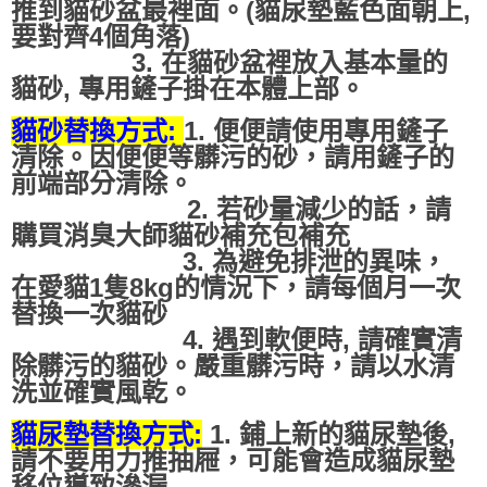
推到貓砂盆最裡面。(貓尿墊藍色面朝上,
要對齊4個角落)
3. 在貓砂盆裡放入基本量的
貓砂, 專用鏟子掛在本體上部。
貓砂替換方式:
1. 便便請使用專用鏟子
清除。因便便等髒污的砂，請用鏟子的
前端部分清除。
2. 若砂量減少的話，請
購買消臭大師貓砂補充包補充
3. 為避免排泄的異味，
在愛貓1隻8kg的情況下，請每個月一次
替換一次貓砂
4. 遇到軟便時, 請確實清
除髒污的貓砂。嚴重髒污時，請以水清
洗並確實風乾。
貓尿墊替換方式:
1. 鋪上新的貓尿墊後,
請不要用力推抽屜，可能會造成貓尿墊
移位導致滲漏