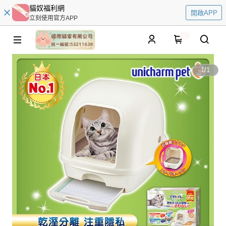
貓奴福利網
開啟APP
立刻使用官方APP
0
1
/
1