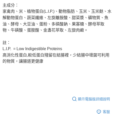
主成分：
家禽肉、米、植物蛋白(L.I.P.)、動物脂肪、玉米、玉米麩、水
解動物蛋白、蔬菜纖維、左旋離胺酸、甜菜漿、礦物質、魚
油、酵母、大豆油、蛋粉、多磷酸鈉、果寡糖、酵母萃取
物、牛磺酸、蛋胺酸、金盞花萃取、左旋肉鹼。
註：
L.I.P. = Low Indigestible Proteins
高消化性蛋白,較低蛋白殘留在結腸裡
，
少結腸中壞菌可利用
的物質
，
讓腸道更健康
顯示電腦版詳細說明
客服