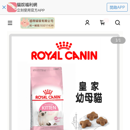
貓奴福利網
開啟APP
立刻使用官方APP
0
1
/
1