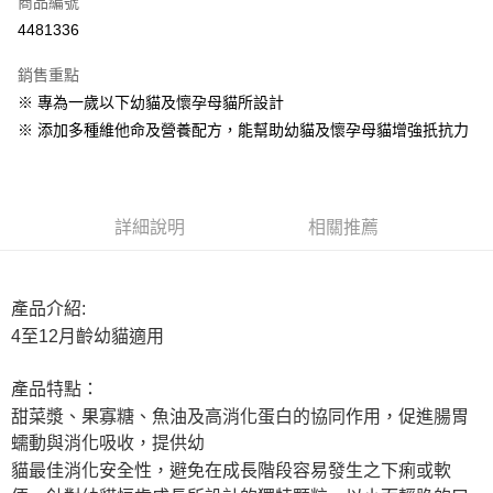
商品編號
信用卡分期付款
4481336
3 期 0 利率 每期
NT$523
21家銀行
銷售重點
6 期 0 利率 每期
NT$261
21家銀行
合作金庫商業銀行
第一商業銀行
※ 專為一歲以下幼貓及懷孕母貓所設計
華南商業銀行
彰化商業銀行
12 期 0 利率 每期
NT$130
21家銀行
合作金庫商業銀行
第一商業銀行
※ 添加多種維他命及營養配方，能幫助幼貓及懷孕母貓增強扺抗力
上海商業儲蓄銀行
台北富邦商業銀行
華南商業銀行
彰化商業銀行
24 期 0 利率 每期
NT$65
20家銀行
合作金庫商業銀行
第一商業銀行
國泰世華商業銀行
兆豐國際商業銀行
上海商業儲蓄銀行
台北富邦商業銀行
華南商業銀行
彰化商業銀行
臺灣中小企業銀行
台中商業銀行
合作金庫商業銀行
第一商業銀行
LINE Pay
國泰世華商業銀行
兆豐國際商業銀行
上海商業儲蓄銀行
台北富邦商業銀行
匯豐（台灣）商業銀行
華泰商業銀行
華南商業銀行
彰化商業銀行
臺灣中小企業銀行
台中商業銀行
國泰世華商業銀行
兆豐國際商業銀行
聯邦商業銀行
遠東國際商業銀行
詳細說明
相關推薦
Apple Pay
上海商業儲蓄銀行
台北富邦商業銀行
匯豐（台灣）商業銀行
華泰商業銀行
臺灣中小企業銀行
台中商業銀行
元大商業銀行
永豐商業銀行
兆豐國際商業銀行
臺灣中小企業銀行
聯邦商業銀行
遠東國際商業銀行
匯豐（台灣）商業銀行
華泰商業銀行
街口支付
玉山商業銀行
星展（台灣）商業銀行
台中商業銀行
匯豐（台灣）商業銀行
元大商業銀行
永豐商業銀行
聯邦商業銀行
遠東國際商業銀行
台新國際商業銀行
中國信託商業銀行
華泰商業銀行
聯邦商業銀行
玉山商業銀行
星展（台灣）商業銀行
產品介紹:
悠遊付
元大商業銀行
永豐商業銀行
台灣樂天信用卡公司
遠東國際商業銀行
元大商業銀行
台新國際商業銀行
中國信託商業銀行
4至12月齡幼貓適用
玉山商業銀行
星展（台灣）商業銀行
永豐商業銀行
玉山商業銀行
台灣樂天信用卡公司
ATM付款
台新國際商業銀行
中國信託商業銀行
星展（台灣）商業銀行
台新國際商業銀行
台灣樂天信用卡公司
產品特點：
中國信託商業銀行
台灣樂天信用卡公司
運送方式
甜菜漿、果寡糖、魚油及高消化蛋白的協同作用，促進腸胃
宅配
蠕動與消化吸收，提供幼
貓最佳消化安全性，避免在成長階段容易發生之下痢或軟
每筆NT$105，滿NT$2,888(含以上)免運費