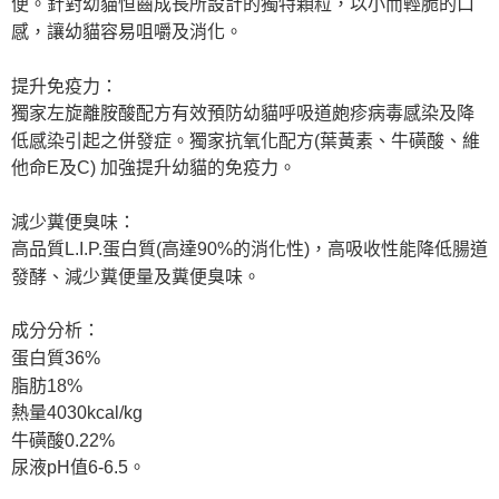
便。針對幼貓恒齒成長所設計的獨特顆粒，以小而輕脆的口
離島宅配
感，讓幼貓容易咀嚼及消化。
每筆NT$240
提升免疫力：
獨家左旋離胺酸配方有效預防幼貓呼吸道皰疹病毒感染及降
低感染引起之併發症。獨家抗氧化配方(葉黃素、牛磺酸、維
他命E及C) 加強提升幼貓的免疫力。
減少糞便臭味：
高品質L.I.P.蛋白質(高達90%的消化性)，高吸收性能降低腸道
發酵、減少糞便量及糞便臭味。
成分分析：
蛋白質36%
脂肪18%
熱量4030kcal/kg
牛磺酸0.22%
尿液pH值6-6.5。