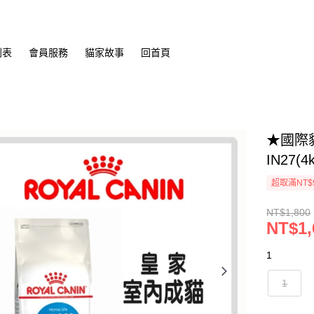
列表
會員服務
貓家故事
回首頁
★國際貓
IN27(4
超取滿NT$
NT$1,800
NT$1,
1
1