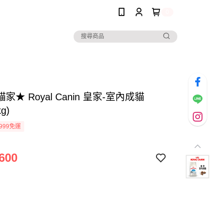
0
家★ Royal Canin 皇家-室內成貓
kg)
999免運
600