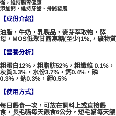
衡，維持腸胃健康
每筆NT$60，滿NT$999(含以上)免運費
添加鈣，維持牙齒、骨骼發展
7-11取貨付款
【成份介紹】
每筆NT$60，滿NT$999(含以上)免運費
宅配
油脂，牛奶，乳製品，麥芽萃取物，酵
母，MOS低聚甘露寡糖(至少)1%,，礦物質
每筆NT$105，滿NT$2,888(含以上)免運費
離島宅配
【營養分析】
每筆NT$240
粗蛋白12%，粗脂肪52%，粗纖維 0.1%，
灰質3.3%，水份3.7%，鈣0.4%，磷
0.3%，鈉0.3%，鉀0.5%
【使用方式】
每日餵食一次，可放在飼料上或直接餵
食，長毛貓每天餵食6公分，短毛貓每天餵