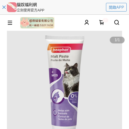
貓奴福利網
開啟APP
立刻使用官方APP
0
1
/
1