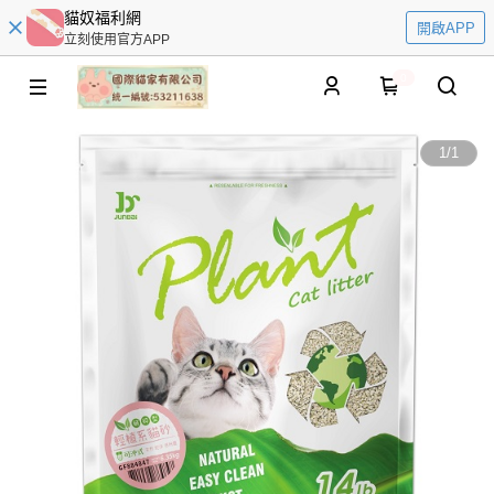
貓奴福利網
開啟APP
立刻使用官方APP
0
1
/
1