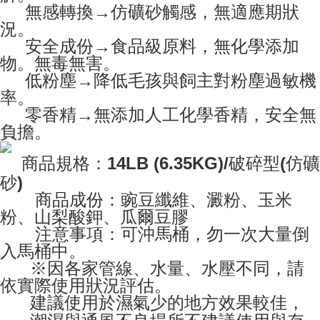
無感轉換→仿礦砂觸感，無適應期狀
況。
安全成份→食品級原料，無化學添加
物。無毒無害。
低粉塵→降低毛孩與飼主對粉塵過敏機
率。
零香精→無添加人工化學香精，安全無
負擔。
商品規格
：
14LB
(6.35KG)/破碎型(仿礦
砂)
商
品成份
：
豌豆纖維、澱粉、玉米
粉、山梨酸鉀、瓜爾豆膠
注意事項
：
可沖馬桶，勿一次大量倒
入馬桶中。
※因各家管線、水量、水壓不同，請
依實際使用狀況評估。
建議使用於濕氣少的地方效果較佳，