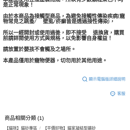
是正常現象！
由於本商品為接觸型商品，為避免接觸性傳染疾病
寵
(
物常見之跳蚤
壁虱
疥癬皆是透過接性傳染
，
/
/
)
所以一經開封或使用過後，即不接受
退換貨，購買
前請詳閱使用方式與規格，以免影響自身權益！
請放置於嬰孩不會觸及之場所。
本產品僅用於寵物便器，切勿用於其他用途。
顯示電腦版詳細說明
客服
商品相關分類 (1)
【貓咪】貓砂專區
【平價好物】貓家凝結型礦砂