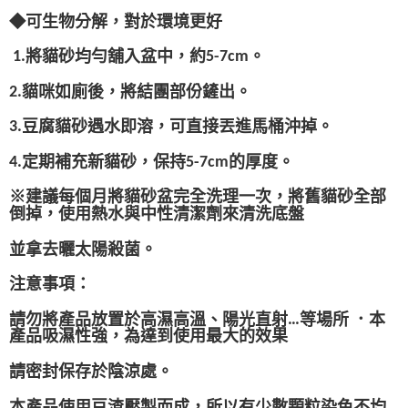
◆
可生物分解，對於環境更好
將貓砂均勻舖入盆中，約
。
1.
5-7cm
貓咪如廁後，將結團部份鏟出。
2.
豆腐貓砂遇水即溶，可直接丟進馬桶沖掉。
3.
定期補充新貓砂，保持
的厚度。
4.
5-7cm
※
建議每個月將貓砂盆完全洗理一次，將舊貓砂全部
倒掉，
使用熱水與中性清潔劑來清洗底盤
並拿去曬太陽殺菌。
注意事項：
請勿將產品放置於高濕高溫、陽光直射
等場所
．本
…
產品吸濕性強，為達到使用最大的效果
請密封保存於陰涼處。
本產品使用豆渣壓製而成，所以有少數顆粒染色不均